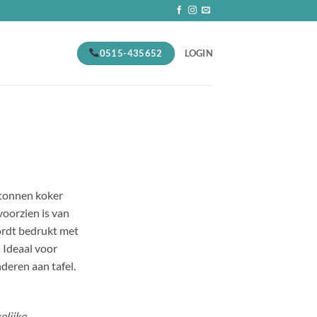
0515-435652
LOGIN
rtonnen koker
oorzien is van
ordt bedrukt met
 Ideaal voor
deren aan tafel.
elijke