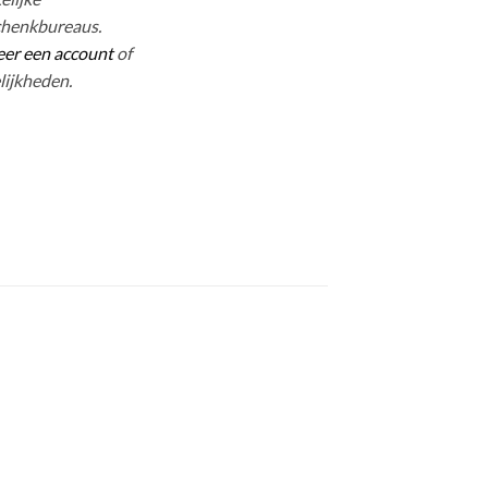
chenkbureaus.
eer een account
of
lijkheden.