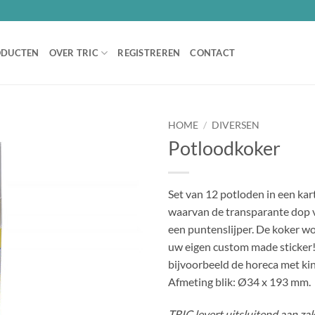
ODUCTEN
OVER TRIC
REGISTREREN
CONTACT
HOME
/
DIVERSEN
Potloodkoker
Set van 12 potloden in een ka
waarvan de transparante dop v
een puntenslijper. De koker w
uw eigen custom made sticker!
bijvoorbeeld de horeca met kin
Afmeting blik: Ø34 x 193 mm.
TRIC levert uitsluitend aan zak