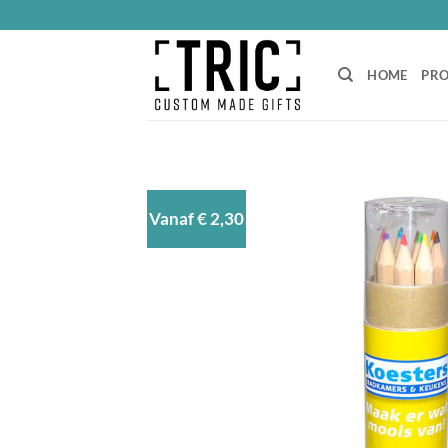
Ga
naar
inhoud
HOME
PR
Vanaf € 2,30