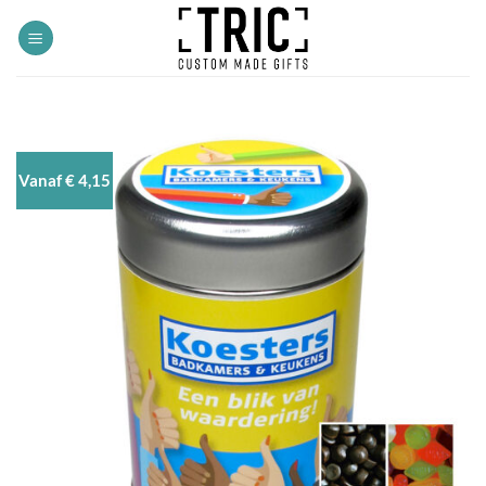
Ga
naar
inhoud
Vanaf € 4,15