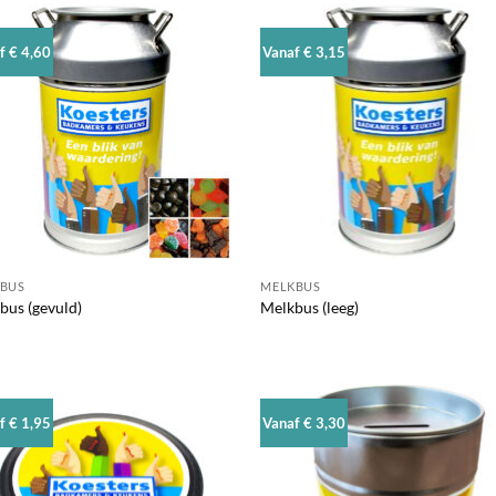
f € 4,60
Vanaf € 3,15
BUS
MELKBUS
bus (gevuld)
Melkbus (leeg)
f € 1,95
Vanaf € 3,30