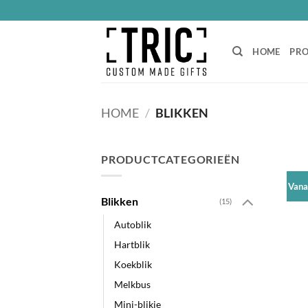
Ga
naar
inhoud
HOME
PR
HOME
/
BLIKKEN
PRODUCTCATEGORIEËN
Vana
Blikken
(15)
Autoblik
Hartblik
Koekblik
Melkbus
Mini-blikje