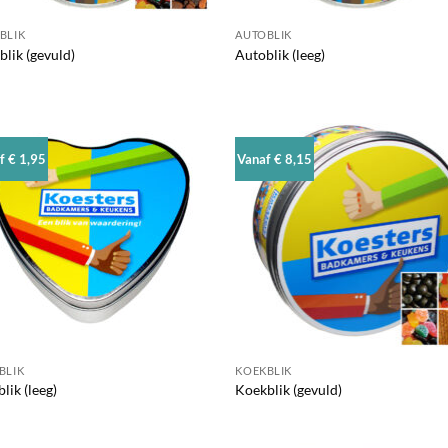
BLIK
AUTOBLIK
lik (gevuld)
Autoblik (leeg)
f € 1,95
Vanaf € 8,15
BLIK
KOEKBLIK
lik (leeg)
Koekblik (gevuld)