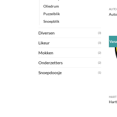
Oliedrum
AUTO
Puzzelblik
Autob
Snoepblik
Diversen
(3)
Vana
Likeur
(3)
Mokken
(2)
Onderzetters
(2)
Snoepdoosje
(1)
HART
Hartb