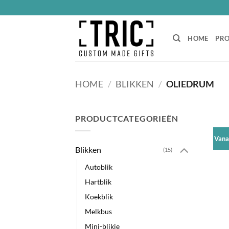
Ga
naar
inhoud
HOME
PR
HOME
/
BLIKKEN
/
OLIEDRUM
PRODUCTCATEGORIEËN
Vana
Blikken
(15)
Autoblik
Hartblik
Koekblik
Melkbus
Mini-blikje