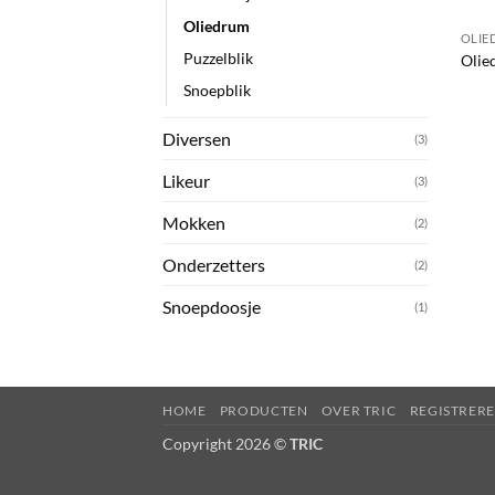
Oliedrum
OLIE
Puzzelblik
Olie
Snoepblik
Diversen
(3)
Likeur
(3)
Mokken
(2)
Onderzetters
(2)
Snoepdoosje
(1)
HOME
PRODUCTEN
OVER TRIC
REGISTRER
Copyright 2026 ©
TRIC